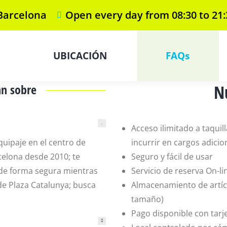
 Barcelona
Open every day from 08:30 to 21:
UBICACIÓN
FAQs
N
n sobre
Acceso ilimitado a taquil
quipaje en el centro de
incurrir en cargos adicio
celona desde 2010; te
Seguro y fácil de usar
 de forma segura mientras
Servicio de reserva On-li
de Plaza Catalunya; busca
Almacenamiento de artíc
tamaño)
Pago disponible con tarj